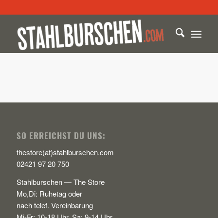
SO ERREICHST DU UNS:
thestore(at)stahlburschen.com
02421 97 20 750
Stahlburschen
—
The Store
Mo,Di: Ruhetag oder
nach telef. Vereinbarung
Mi-Fr: 10-18 Uhr, Sa: 9-14 Uhr