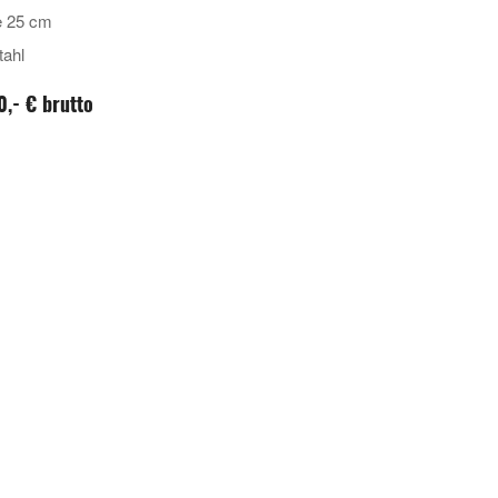
e 25 cm
tahl
0,- € brutto