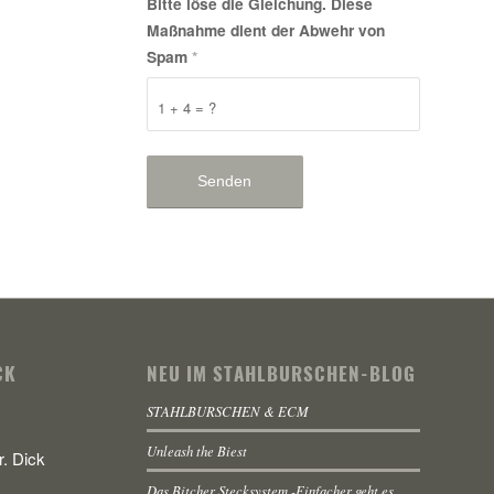
Bitte löse die Gleichung. Diese
Maßnahme dient der Abwehr von
Spam
*
1 + 4 = ?
CK
NEU IM STAHLBURSCHEN-BLOG
STAHLBURSCHEN & ECM
Unleash the Biest
. Dick
Das Bitcher Stecksystem -Einfacher geht es