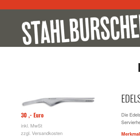
EDELS
30 ,- Euro
Die Edels
Servierhe
inkl. MwSt
zzgl. Versandkosten
Merkmal