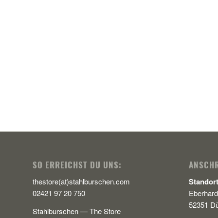
SO ERREICHST DU UNS:
ANSCHR
thestore(at)stahlburschen.com
Standor
02421 97 20 750
Eberhard
52351 D
Stahlburschen
—
The Store