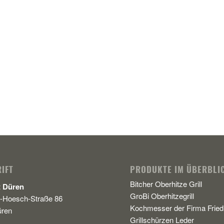
IFT
PRODUKTE IM ÜBERBLI
Bitcher Oberhitze Grill
t Düren
GroBi Oberhitzegrill
-Hoesch-Straße 86
Kochmesser der Firma Friedr
üren
Grillschürzen Leder